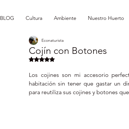
BLOG
Cultura
Ambiente
Nuestro Huerto
Econaturista
Caroladas - Mi Vida
Inspirándolos
Fe
Cojín con Botones
Obtuvo NaN de 5 estrellas.
Puerto Rico : Turismo Interno
Vida Sencilla
Los cojines son mi accesorio perfec
habitación sin tener que gastar un din
Servicio Comunitario
para reutiliza sus cojines y botones que