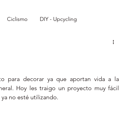
Ciclismo
DIY - Upcycling
Imprimibles
Recetas
Viajes: Ecuador
Viajes: Caribe
Reto
to para decorar ya que aportan vida a la 
eral. Hoy les traigo un proyecto muy fácil  
 ya no esté utilizando.