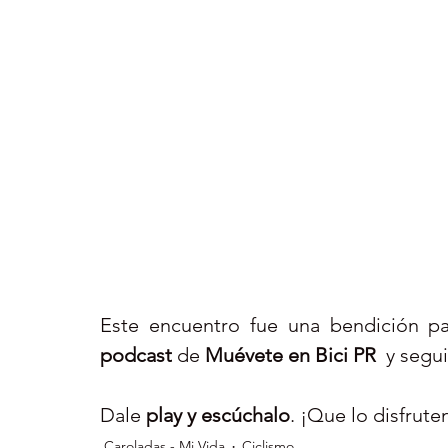
podcast 
de 
Muévete en Bici PR
  y segui
Dale 
play y escúchalo
. ¡Que lo disfruten
Caroladas - Mi Vida
Ciclismo