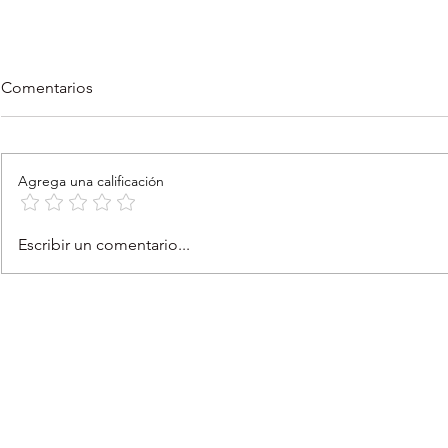
Comentarios
Agrega una calificación
Tu Cuerpazo de Ciclista
Feria de An
Escribir un comentario...
Puede Salvar Vidas
San Germán 