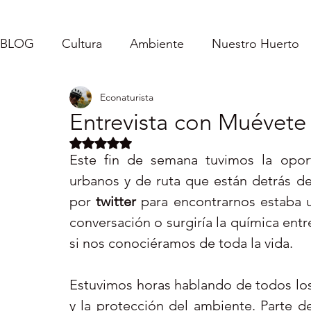
BLOG
Cultura
Ambiente
Nuestro Huerto
Econaturista
Caroladas - Mi Vida
Inspirándolos
Fe
Entrevista con Muévete 
Obtuvo NaN de 5 estrellas.
Puerto Rico : Turismo Interno
Vida Sencilla
Este fin de semana tuvimos la oport
urbanos y de ruta que están detrás de
por 
twitter
 para encontrarnos estaba un
Servicio Comunitario
conversación o surgiría la química ent
si nos conociéramos de toda la vida. 
Estuvimos horas hablando de todos los
y la protección del ambiente. Parte d