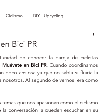
Ciclismo
DIY - Upcycling
Imprimibles
Recetas
en Bici PR
Viajes: Ecuador
Viajes: Caribe
Reto
unidad de conocer la pareja de ciclistas 
 
Muévete en Bici PR
. Cuando coordinamos 
 poco ansiosa ya que no sabía si fluiría la 
re nosotros. Al segundo de vernos  era como 
 temas que nos apasionan como el ciclismo 
e la conversación la pueden escuchar en su 