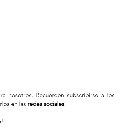
Este encuentro fue una bendición para nosotros. Recuerden subscribirse a los 
rlos en las 
redes sociales
. 
! 