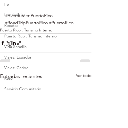
Fe
Imprimibles
#AventuraenPuertoRico
#RoadTripPuertoRico
#PuertoRico
Recetas
Puerto Rico : Turismo Interno
Puerto Rico : Turismo Interno
Vida Sencilla
Viajes: Ecuador
Viajes: Caribe
Ver todo
Entradas recientes
Reto
Servicio Comunitario