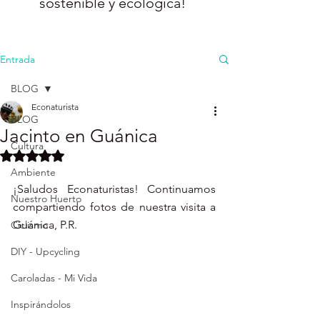
sostenible y ecológica!
Entrada
BLOG
Econaturista
BLOG
Jacinto en Guánica
Cultura
Obtuvo NaN de 5 estrellas.
Ambiente
¡Saludos Econaturistas! Continuamos 
Nuestro Huerto
compartiendo fotos de nuestra visita a 
Guánica, P.R. 
Ciclismo
DIY - Upcycling
Caroladas - Mi Vida
Inspirándolos