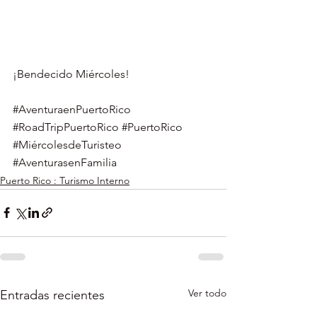
¡Bendecido Miércoles!
#AventuraenPuertoRico
#RoadTripPuertoRico
#PuertoRico
#MiércolesdeTuristeo
#AventurasenFamilia
Puerto Rico : Turismo Interno
Ver todo
Entradas recientes