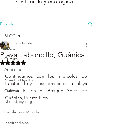
sostenible y ecológica!
Entrada
BLOG
Econaturista
BLOG
Playa Jaboncillo, Guánica
Cultura
Obtuvo NaN de 5 estrellas.
Ambiente
Continuamos con los miércoles de 
Nuestro Huerto
turisteo hoy  les presentó la playa 
Jaboncillo en el Bosque Seco de 
Ciclismo
Guánica, Puerto Rico. 
DIY - Upcycling
Caroladas - Mi Vida
Inspirándolos