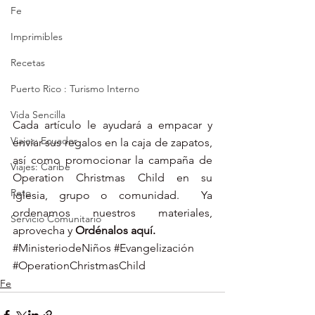
Fe
Imprimibles
Recetas
Puerto Rico : Turismo Interno
Vida Sencilla
Cada artículo le ayudará a empacar y 
Viajes: Ecuador
enviar sus regalos en la caja de zapatos, 
así como promocionar la campaña de 
Viajes: Caribe
Operation Christmas Child en su 
Reto
iglesia, grupo o comunidad.  Ya 
ordenamos nuestros materiales, 
Servicio Comunitario
aprovecha y 
Ordénalos aquí. 
#MinisteriodeNiños
#Evangelización
#OperationChristmasChild
Fe