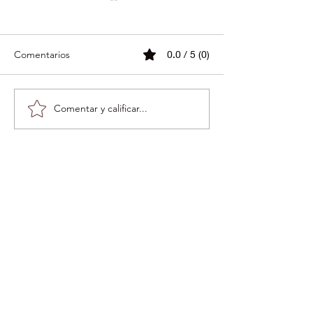
Comentarios
0.0 / 5 (0)
Cena de Amor
Primer Concierto
Comentar y calificar...