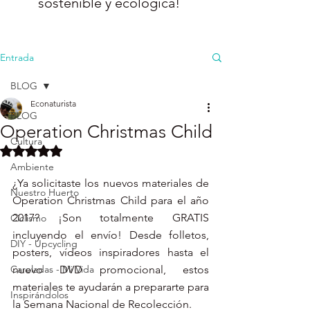
sostenible y ecológica!
Entrada
BLOG
Econaturista
BLOG
Operation Christmas Child
Cultura
Obtuvo NaN de 5 estrellas.
Ambiente
¿Ya solicitaste los nuevos materiales de 
Nuestro Huerto
Operation Christmas Child para el año 
2017? ¡Son totalmente GRATIS 
Ciclismo
incluyendo el envío! Desde folletos, 
DIY - Upcycling
posters, vídeos inspiradores hasta el 
Caroladas - Mi Vida
nuevo DVD promocional, estos 
materiales te ayudarán a prepararte para 
Inspirándolos
la Semana Nacional de Recolección. 