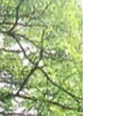
Ciclismo
DIY - Upcycling
Caroladas - Mi
Vida
Inspirándolos
Fe
Imprimibles
Recetas
Puerto Rico :
Turismo Interno
Vida Sencilla
Viajes: Ecuador
Viajes: Caribe
Reto
Servicio
Comunitario