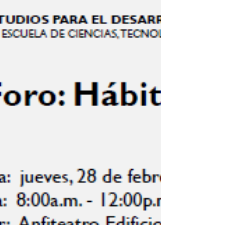
¡Dona tu Vestido!
Muchas jóvenes puertorriqueñas no
asisten a su Prom (baile de graduación)
ya que no pueden costear su traje,
zapatos y accesorios. El...