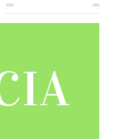
Mujeres
Un post cortito para invitarlos a un
evento solo para mujeres, mañana de
1:00 a 4:00 pm en el Auditorio Haydeé
Piñero del Recinto de...