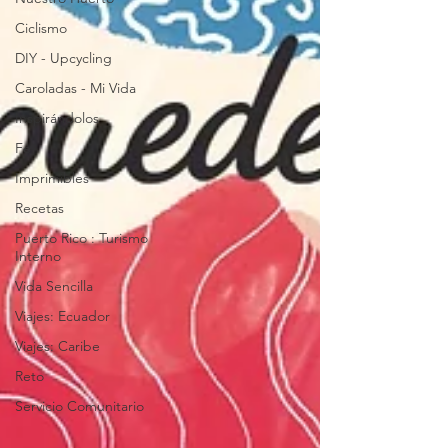
Ciclismo
DIY - Upcycling
Caroladas - Mi Vida
Inspirándolos
Fe
Imprimibles
Recetas
Puerto Rico : Turismo
Interno
Vida Sencilla
Viajes: Ecuador
Viajes: Caribe
Reto
Servicio Comunitario