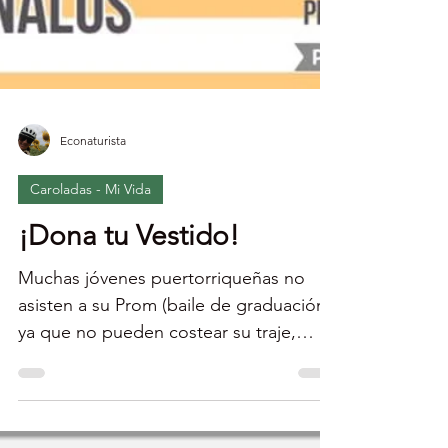
Econaturista
Caroladas - Mi Vida