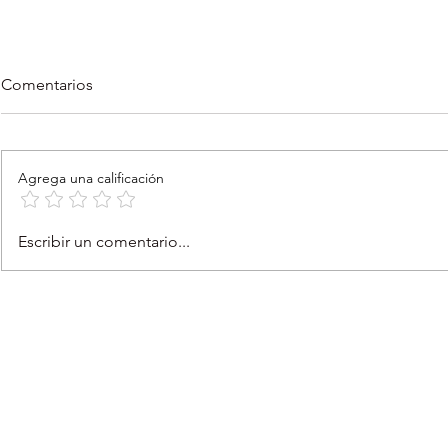
Comentarios
Agrega una calificación
Tu Cuerpazo de Ciclista
Feria de An
Escribir un comentario...
Puede Salvar Vidas
San Germán 