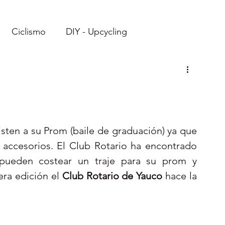
Ciclismo
DIY - Upcycling
Imprimibles
Recetas
Viajes: Ecuador
Viajes: Caribe
Reto
ten a su Prom (baile de graduación) ya que 
 accesorios. El Club Rotario ha encontrado 
 pueden costear un traje para su prom y 
ra edición el 
Club Rotario de Yauco
 hace la 