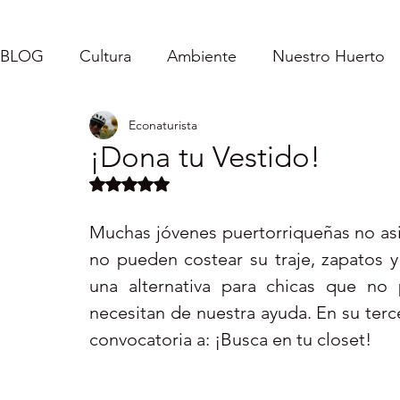
BLOG
Cultura
Ambiente
Nuestro Huerto
Econaturista
Caroladas - Mi Vida
Inspirándolos
Fe
¡Dona tu Vestido!
Obtuvo NaN de 5 estrellas.
Puerto Rico : Turismo Interno
Vida Sencilla
Muchas jóvenes puertorriqueñas no asis
no pueden costear su traje, zapatos y
Servicio Comunitario
una alternativa para chicas que no
necesitan de nuestra ayuda. En su terce
convocatoria a: ¡Busca en tu closet! 