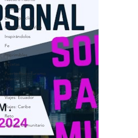
Ciclismo
DIY - Upcycling
Caroladas - Mi Vida
Inspirándolos
Fe
Imprimibles
Recetas
Puerto Rico : Turismo
Interno
Vida Sencilla
Viajes: Ecuador
Viajes: Caribe
Reto
Servicio Comunitario