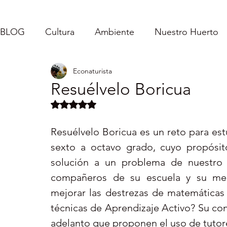
BLOG
Cultura
Ambiente
Nuestro Huerto
Econaturista
Caroladas - Mi Vida
Inspirándolos
Fe
Resuélvelo Boricua
Obtuvo NaN de 5 estrellas.
Puerto Rico : Turismo Interno
Vida Sencilla
Resuélvelo Boricua es un reto para estu
sexto a octavo grado, cuyo propósito
Servicio Comunitario
solución a un problema de nuestro p
compañeros de su escuela y su men
mejorar las destrezas de matemáticas 
técnicas de Aprendizaje Activo? Su cont
adelanto que proponen el uso de tutor