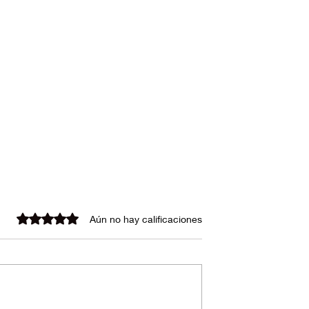
Obtuvo 0 de 5 estrellas.
Aún no hay calificaciones
¡Ahí Vamos, 2020!