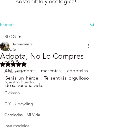
sostenible y ecológica!
Entrada
BLOG
Econaturista
BLOG
Adopta, No Lo Compres
Cultura
Obtuvo NaN de 5 estrellas.
No compres mascotas, adóptalas.   
Ambiente
Serás un héroe.  Te sentirás orgulloso 
Nuestro Huerto
de salvar una vida. 
Ciclismo
DIY - Upcycling
Caroladas - Mi Vida
Inspirándolos