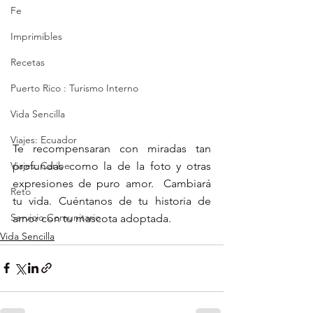
Fe
Imprimibles
Recetas
Puerto Rico : Turismo Interno
Vida Sencilla
Viajes: Ecuador
Te recompensaran con miradas tan 
profundas como la de la foto y otras 
Viajes: Caribe
expresiones de puro amor.  Cambiará 
Reto
tu vida. Cuéntanos de tu historia de 
Servicio Comunitario
amor con tu mascota adoptada. 
Vida Sencilla