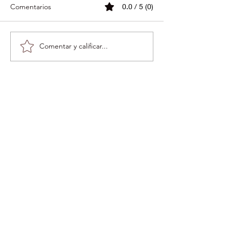
Comentarios
0.0 / 5 (0)
Comentar y calificar...
¡No lo Compres,
Guerra contra la
Adóptalo!
de Plástico