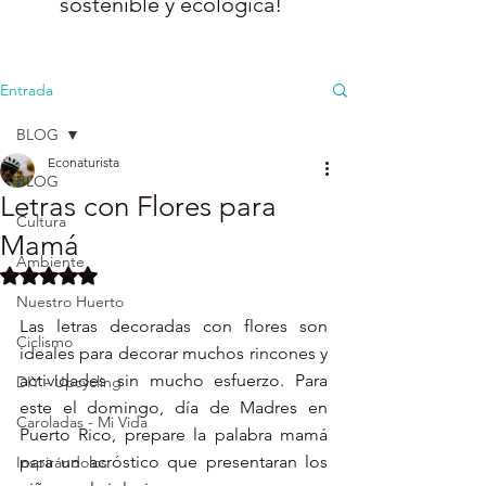
sostenible y ecológica!
Entrada
BLOG
Econaturista
BLOG
Letras con Flores para
Cultura
Mamá
Ambiente
Obtuvo NaN de 5 estrellas.
Nuestro Huerto
Las letras decoradas con flores son 
Ciclismo
ideales para decorar muchos rincones y 
actividades sin mucho esfuerzo. Para 
DIY - Upcycling
este el domingo, día de Madres en 
Caroladas - Mi Vida
Puerto Rico, prepare la palabra mamá 
para un acróstico que presentaran los 
Inspirándolos