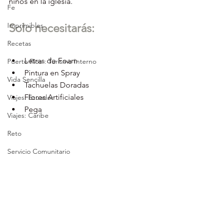
niños en la iglesia.  
Fe
Imprimibles
Solo necesitarás:
Recetas
Letras de Foam   
Puerto Rico : Turismo Interno
Pintura en Spray  
Vida Sencilla
Tachuelas Doradas   
Flores Artificiales   
Viajes: Ecuador
Pega  
Viajes: Caribe
Reto
Servicio Comunitario