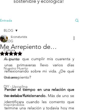
sostenible y ecológica!
Entrada
BLOG
Econaturista
BLOG
Me Arrepiento de…
Cultura
Obtuvo NaN de 5 estrellas.
A punto que cumplir mis cuarenta y 
Ambiente
unas primaveras llevo varios días 
Nuestro Huerto
reflexionando sobre mi vida. ¿De qué 
me arrepiento? 
Ciclismo
DIY - Upcycling
Perder el tiempo en una relación que 
Caroladas - Mi Vida
no estaba funcionando.
 Más de uno se 
identificara cuando les comento que 
Inspirándolos
termine una relación y todavía hoy me 