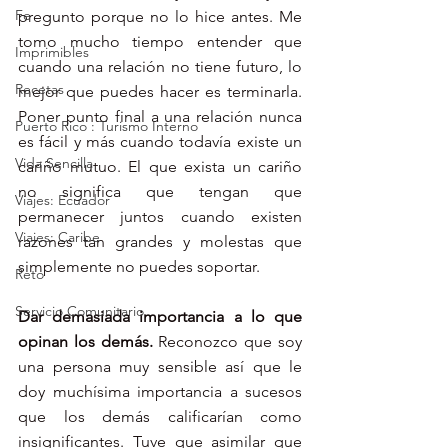
Fe
pregunto porque no lo hice antes. Me 
tomo mucho tiempo entender que 
Imprimibles
cuando una relación no tiene futuro, lo 
Recetas
mejor que puedes hacer es terminarla. 
Poner punto final a una relación nunca 
Puerto Rico : Turismo Interno
es fácil y más cuando todavía existe un 
Vida Sencilla
cariño mutuo. El que exista un cariño 
no significa que tengan que 
Viajes: Ecuador
permanecer juntos cuando existen 
Viajes: Caribe
razones tan grandes y molestas que 
simplemente no puedes soportar.
Reto
Servicio Comunitario
Dar demasiada importancia a lo que 
opinan los demás. 
Reconozco que soy 
una persona muy sensible así que le 
doy muchísima importancia a sucesos 
que los demás calificarían como 
insignificantes. Tuve que asimilar que 