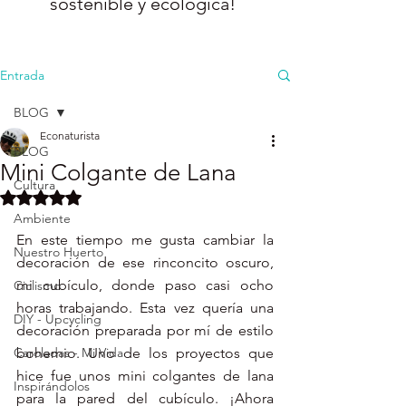
sostenible y ecológica!
Entrada
BLOG
Econaturista
BLOG
Mini Colgante de Lana
Cultura
Obtuvo NaN de 5 estrellas.
Ambiente
En este tiempo me gusta cambiar la 
Nuestro Huerto
decoración de ese rinconcito oscuro, 
mi cubículo, donde paso casi ocho 
Ciclismo
horas trabajando. Esta vez quería una 
DIY - Upcycling
decoración preparada por mí de estilo 
Caroladas - Mi Vida
bohemio. Uno de los proyectos que 
hice fue unos mini colgantes de lana 
Inspirándolos
para la pared del cubículo. ¡Ahora 