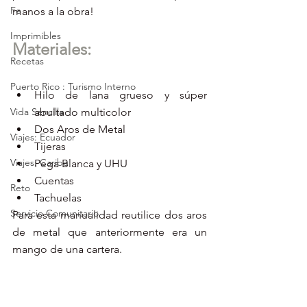
Fe
manos a la obra!
Imprimibles
Materiales:
Recetas
Puerto Rico : Turismo Interno
Hilo de lana grueso y súper 
Vida Sencilla
abultado multicolor  
Dos Aros de Metal  
Viajes: Ecuador
Tijeras  
Viajes: Caribe
Pega Blanca y UHU  
Cuentas   
Reto
Tachuelas 
Servicio Comunitario
Para esta manualidad reutilice dos aros 
de metal que anteriormente era un 
mango de una cartera.  