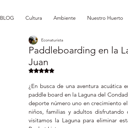
BLOG
Cultura
Ambiente
Nuestro Huerto
Econaturista
Caroladas - Mi Vida
Inspirándolos
Fe
Paddleboarding en la 
Juan
Puerto Rico : Turismo Interno
Vida Sencilla
Obtuvo NaN de 5 estrellas.
¿En busca de una aventura acuática e
Servicio Comunitario
paddle board en la Laguna del Condado.
deporte número uno en crecimiento el 
niños, familias y adultos disfrutand
visitamos la Laguna para eliminar est