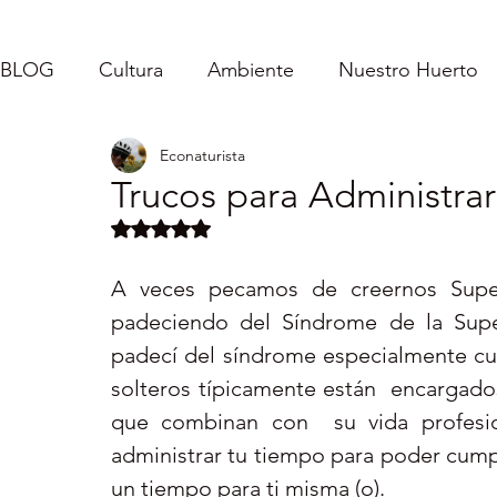
BLOG
Cultura
Ambiente
Nuestro Huerto
Econaturista
Caroladas - Mi Vida
Inspirándolos
Fe
Trucos para Administra
Obtuvo NaN de 5 estrellas.
Puerto Rico : Turismo Interno
Vida Sencilla
A veces pecamos de creernos Super
padeciendo del Síndrome de la Sup
Servicio Comunitario
padecí del síndrome especialmente cua
solteros típicamente están  encargados 
que combinan con  su vida profesio
administrar tu tiempo para poder cumpl
un tiempo para ti misma (o).  