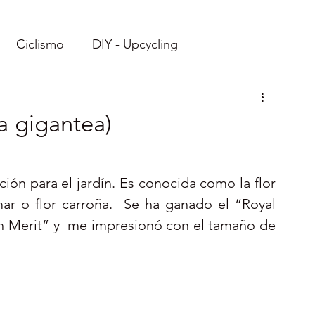
Ciclismo
DIY - Upcycling
Imprimibles
Recetas
a gigantea)
Viajes: Ecuador
Viajes: Caribe
Reto
ción para el jardín. Es conocida como la flor 
ar o flor carroña.  Se ha ganado el “Royal 
n Merit” y  me impresionó con el tamaño de 