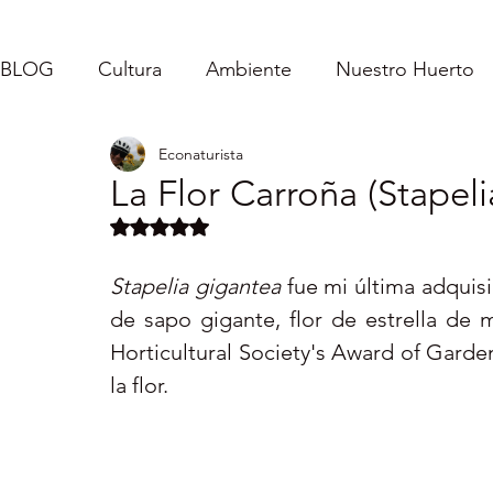
BLOG
Cultura
Ambiente
Nuestro Huerto
Econaturista
Caroladas - Mi Vida
Inspirándolos
Fe
La Flor Carroña (Stapeli
Obtuvo NaN de 5 estrellas.
Puerto Rico : Turismo Interno
Vida Sencilla
Stapelia gigantea
 fue mi última adquisi
de sapo gigante, flor de estrella de m
Servicio Comunitario
Horticultural Society's Award of Garde
la flor.