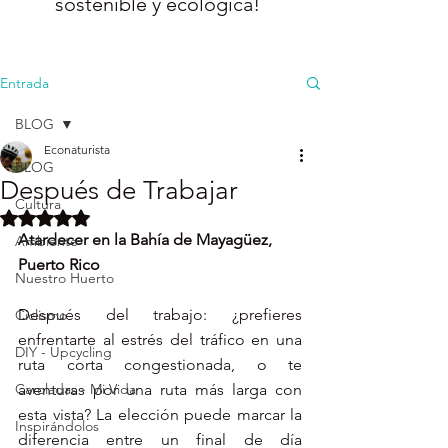
sostenible y ecológica!
Entrada
BLOG
Econaturista
BLOG
Después de Trabajar
Cultura
Obtuvo NaN de 5 estrellas.
Atardecer en la Bahía de Mayagüez, 
Ambiente
Puerto Rico
Nuestro Huerto
Después del trabajo: ¿prefieres 
Ciclismo
enfrentarte al estrés del tráfico en una 
DIY - Upcycling
ruta corta congestionada, o te 
Caroladas - Mi Vida
aventuras por una ruta más larga con 
esta vista? La elección puede marcar la 
Inspirándolos
diferencia entre un final de día 