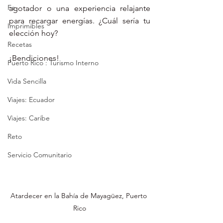
Fe
agotador o una experiencia relajante 
para recargar energías. ¿Cuál sería tu 
Imprimibles
elección hoy? 
Recetas
¡Bendiciones!
Puerto Rico : Turismo Interno
Vida Sencilla
Viajes: Ecuador
Viajes: Caribe
Reto
Servicio Comunitario
Atardecer en la Bahía de Mayagüez, Puerto 
Rico