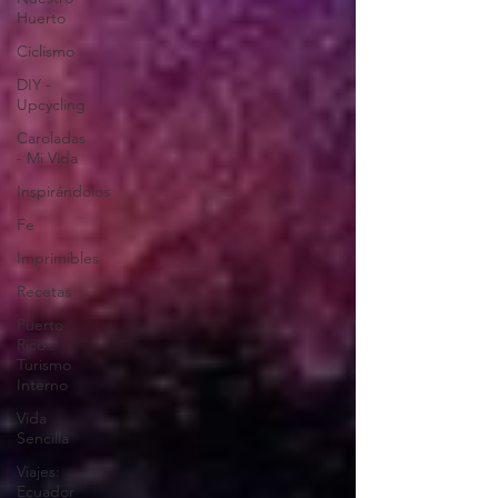
Huerto
Ciclismo
DIY -
Upcycling
Caroladas
- Mi Vida
Inspirándolos
Fe
Imprimibles
Recetas
Puerto
Rico :
Turismo
Interno
Vida
Sencilla
Viajes:
Ecuador