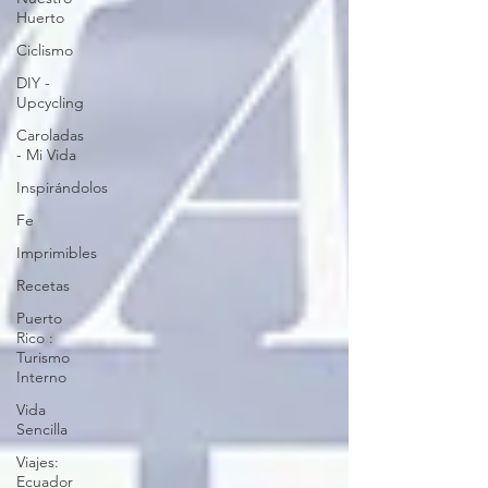
Huerto
Ciclismo
DIY -
Upcycling
Caroladas
- Mi Vida
Inspirándolos
Fe
Imprimibles
Recetas
Puerto
Rico :
Turismo
Interno
Vida
Sencilla
Viajes:
Ecuador