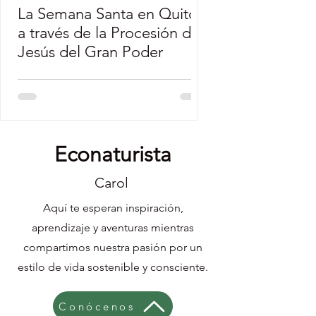
La Semana Santa en Quito
Tu Cuerpazo de 
a través de la Procesión de
Puede Salvar Vi
Jesús del Gran Poder
Econaturista
Carol
Aquí te esperan inspiración,
aprendizaje y aventuras mientras
compartimos nuestra pasión por un
estilo de vida sostenible y consciente.